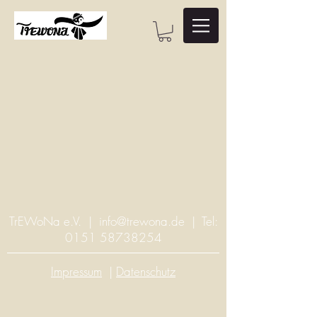
TrEWoNa e.V. |
info@trewona.de
| Tel:
0151 58738254
Impressum
|
Datenschutz